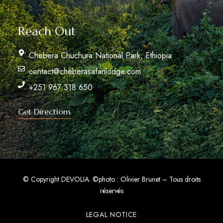
Reach Out
Chebera Chuchura National Park, Ethiopia
contact@cheberasafarilodge.com
+251 967 318 650
Get Directions
© Copyright DEVOLIA.
©photo : Olivier Brunet – Tous droits
réservés
LEGAL NOTICE