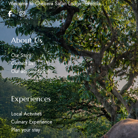
Welcome to Chebera Safari Lodge, Éthiopia.
About Us
Our Story
Contact Us
Our accomodation
Experiences
Local Activities
Culinary Experience
Plan your stay